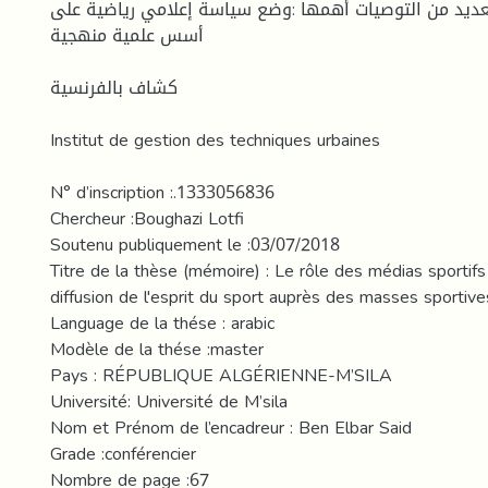
عديد من التوصيات أهمها :وضع سياسة إعلامي رياضية على
أسس علمية منهجية
كشاف بالفرنسية
Institut de gestion des techniques urbaines
N° d’inscription :.1333056836
Chercheur :Boughazi Lotfi
Soutenu publiquement le :03/07/2018
Titre de la thèse (mémoire) : Le rôle des médias sportifs
diffusion de l'esprit du sport auprès des masses sportive
Language de la thése : arabic
Modèle de la thése :master
Pays : RÉPUBLIQUE ALGÉRIENNE-M’SILA
Université: Université de M’sila
Nom et Prénom de l’encadreur : Ben Elbar Said
Grade :conférencier
Nombre de page :67