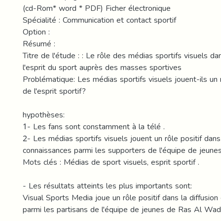
(cd-Rom* word * PDF) Ficher électronique
Spécialité : Communication et contact sportif
Option :
Résumé :
Titre de l'étude : : Le rôle des médias sportifs visuels da
l'esprit du sport auprès des masses sportives
Problématique: Les médias sportifs visuels jouent-ils un r
de l'esprit sportif?
hypothèses:
1- Les fans sont constamment à la télé .
2- Les médias sportifs visuels jouent un rôle positif dans
connaissances parmi les supporters de l'équipe de jeune
Mots clés : Médias de sport visuels, esprit sportif .
- Les résultats atteints les plus importants sont:
Visual Sports Media joue un rôle positif dans la diffusio
parmi les partisans de l'équipe de jeunes de Ras Al Wad