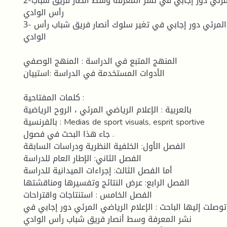
2-للإعلام الرياضي المرئي دور إجابي في نشر المعرفة وسط أنصار فريق شباب
رأس الوادي
3- للإعلام الرياضي المرئي دور إجابي في تغير سلوك أنصار فريق شباب رأس
الوادي
المنهج المتبع في الدراسة : المنهج الوصفي
الأدوات المستخدمة في الدراسة :استبيان
كلمات المفتاحية :
بالعربية : الإعلام الرياضي المرئي ، الروح الرياضية
بالفرنسية : Medias de sport visuals, esprit sportive
جاء هذا البحث في فصول .
الفصل الأول: الخلفية النظرية ودراسات السابقة
الفصل الثاني: الإطار العام للدراسة
أما الفصل الثالث: إجراءات الميدانية للدراسة
الفصل الرابع: عرض النتائج وتفسيرها ومناقشتها
الفصل الخامس : استنتاجات واقتراحات
توصلت إليها الباحث : الإعلام الرياضي المرئي دور إجابي في
نشر المعرفة وسط أنصار فريق شباب رأس الوادي