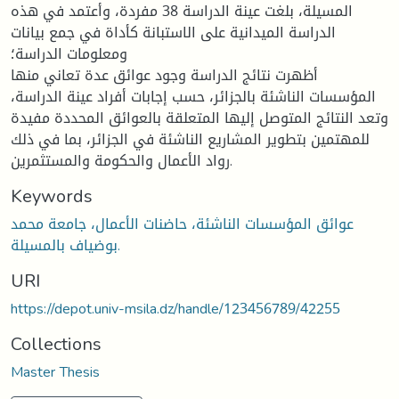
المسيلة، بلغت عينة الدراسة 38 مفردة، وأعتمد في هذه
الدراسة الميدانية على الاستبانة كأداة في جمع بيانات
ومعلومات الدراسة؛
أظهرت نتائج الدراسة وجود عوائق عدة تعاني منها
المؤسسات الناشئة بالجزائر، حسب إجابات أفراد عينة الدراسة،
وتعد النتائج المتوصل إليها المتعلقة بالعوائق المحددة مفيدة
للمهتمين بتطوير المشاريع الناشئة في الجزائر، بما في ذلك
رواد الأعمال والحكومة والمستثمرين.
Keywords
عوائق المؤسسات الناشئة، حاضنات الأعمال، جامعة محمد
بوضياف بالمسيلة.
URI
https://depot.univ-msila.dz/handle/123456789/42255
Collections
Master Thesis