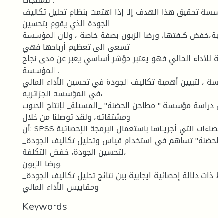
للمنتجات .
سسة تحقيق هذا الهدف إلا إذا اهتمت بنظام تحليل تكاليف
الجودة الذي يقوم بتحسين
جية،خفض كلفتها، ورضا الزبون بصفة خاصة ، ولان المؤسسة
تسعى الى تعظيم أرباحها فهي
 للأداء المالي فهو يعتبر مؤشر أساسي يعبر عن مدى نجاح
المؤسسة .
سة ، لتبيين أهمية تكاليف الجودة في تحسين الأداء المالي
في المؤسسة الجزائرية،
 دراسة مؤسسة " مطاحن الحضنة" _المسيلة_ لإنتاج الحبوب
ومشتقاته، ولقد توصلنا من خلال
أن: SPSS الإحصاءات التي أجريناها باستعمال البرمجة الإحصائية
_مؤسسة " مطاحن الحضنة" تساهم في استخدام قياس وتحليل تكاليف الجودة
لتحسين الجودة، خفض التكلفة،
ورضا الزبون.
_هناك علاقة ارتباط ذات دلالة إحصائية ايجابية بين نتائج تحليل تكاليف الجودة
ومقاييس الأداء المالي
Keywords