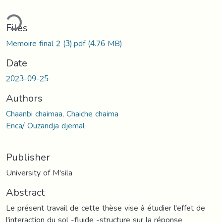
ding...
Files
Memoire final 2 (3).pdf
(4.76 MB)
Date
2023-09-25
Authors
Chaanbi chaimaa, Chaiche chaima
Enca/ Ouzandja djemal
Publisher
University of M'sila
Abstract
Le présent travail de cette thèse vise à étudier l'effet de
l'interaction du sol -fluide -structure sur la réponse