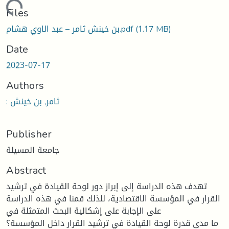
Loading...
Files
(1.17 MB)
بن خينش ثامر – عبد الاوي هشام.pdf
Date
2023-07-17
Authors
: ثامر, بن خينش
Publisher
جامعة المسيلة
Abstract
تهدف هذه الدراسة إلى إبراز دور لوحة القيادة في ترشيد
القرار في المؤسسة الاقتصادية، للذلك قمنا في هذه الدراسة
على الإجابة على إشكالية البحث المتمثلة في
ما مدى قدرة لوحة القيادة في ترشيد القرار داخل المؤسسة؟