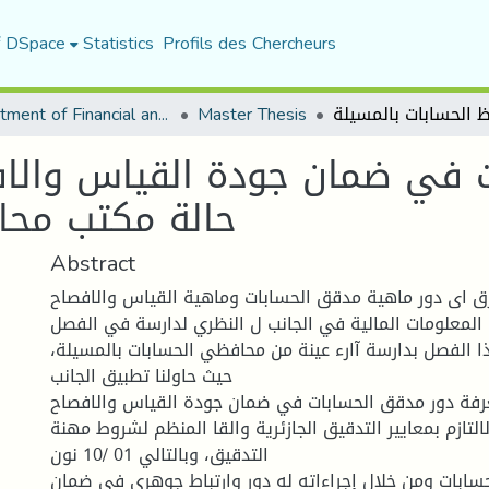
f DSpace
Statistics
Profils des Chercheurs
Department of Financial and Accounting Sciences
Master Thesis
ت في ضمان جودة القياس والا
حالة مكتب محا
Abstract
رق اى دور ماهية مدقق الحسابات وماهية القياس والافصاح
لمعلومات المالية في الجانب ل النظري لدارسة في الفصل
ا الفصل بدارسة آارء عينة من محافظي الحسابات بالمسيلة،
حيث حاولنا تطبيق الجانب
رفة دور مدقق الحسابات في ضمان جودة القياس والافصاح
لتازم بمعايير التدقيق الجازئرية والقا المنظم لشروط مهنة
التدقيق، وبالتالي 01 /10 نون
سابات ومن خلال إجراءاته له دور وارتباط جوهري في ضمان