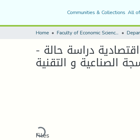
Communities & Collections
All o
Home
Faculty of Economic Sciences, Commerce and Management Sciences
قتصادية دراسة حالة -
Loading...
Files