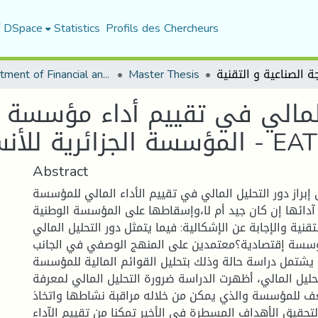
f DSpace
Statistics
Profils des Chercheurs
Department of Financial and Accounting Sciences
Master Thesis
المالي في تقييم أداء مؤسسة ا
ائرية للأنسجة الصناعية و التقنية - EATIT
Abstract
براز دور التحليل المالي في تقييم الأداء المالي للمؤسسة
آدائها إن كان جيد أم لا،وإسقاطها على المؤسسة الوطنية
قنية والإجابة عن الإشكالية: فيما يتمثل دور التحليل المالي
ؤسسة إقتصادية؟معتمدين على المنهج الوصفي في الجانب
 يشتمل دراسة حالة وذلك بتحليل القوائم المالية للمؤسسة
حليل المالي، أظهرت الدراسة ضرورة التحليل المالي لمعرفة
ف للمؤسسة والذي يمكن من خلاله مراقبة نشاطها واتخاذ
 لتحقيق الأهداف المسطرة في الأخير تمكنا من تقييم الآداء