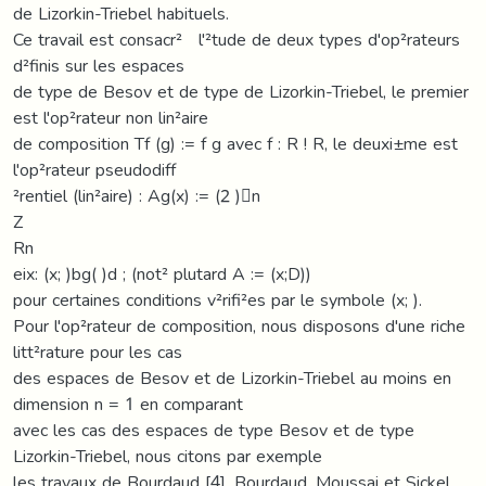
de Lizorkin-Triebel habituels.
Ce travail est consacr² l'²tude de deux types d'op²rateurs
d²finis sur les espaces
de type de Besov et de type de Lizorkin-Triebel, le premier
est l'op²rateur non lin²aire
de composition Tf (g) := f g avec f : R ! R, le deuxi±me est
l'op²rateur pseudodiff
²rentiel (lin²aire) : Ag(x) := (2 )􀀀n
Z
Rn
eix: (x; )bg( )d ; (not² plutard A := (x;D))
pour certaines conditions v²rifi²es par le symbole (x; ).
Pour l'op²rateur de composition, nous disposons d'une riche
litt²rature pour les cas
des espaces de Besov et de Lizorkin-Triebel au moins en
dimension n = 1 en comparant
avec les cas des espaces de type Besov et de type
Lizorkin-Triebel, nous citons par exemple
les travaux de Bourdaud [4], Bourdaud, Moussai et Sickel