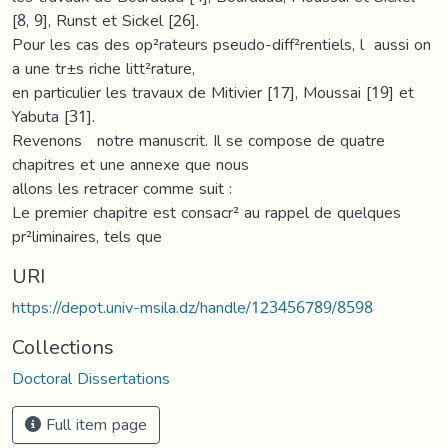
[8, 9], Runst et Sickel [26].
Pour les cas des op²rateurs pseudo-diff²rentiels, l aussi on
a une tr±s riche litt²rature,
en particulier les travaux de Mitivier [17], Moussai [19] et
Yabuta [31].
Revenons notre manuscrit. Il se compose de quatre
chapitres et une annexe que nous
allons les retracer comme suit :
Le premier chapitre est consacr² au rappel de quelques
pr²liminaires, tels que
URI
https://depot.univ-msila.dz/handle/123456789/8598
Collections
Doctoral Dissertations
Full item page