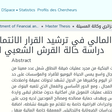
f DSpace
Statistics
Profils des Chercheurs
Department of Financial and Accounting Sciences
Master Thesis
مالي في ترشيد القرار الائتما
دراسة حالة القرش الشعبي ال
Abstract
 البنكية من مجرد عمليات ضيقة النطاق شمل عدد معينا من
جال واسع يمس الحياة اليوميو للأفراد والمؤسسات على حد
ائر اليوم وكغيرها من الدول تشهد تحولات عميقة واصلاحات
مجال ، ومع الدور الأساسي والفعال الذي تلعبه البنوك من
ختلف عمليات التمويل فان امكانية حدوث مخاطر تبقى واردة
س وبهدف حماية مصالحه ومصالح المودعين لديه وجب على
اجراءات اقراضية خاصة به تتلائم مع طبيعة نشاطه، اضافة
لدراسات الضرولاية والتحاليلي المعمقة خاصة المالية منها ،