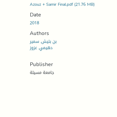
Azouz + Samir Final.pdf
(21.76 MB)
Date
2018
Authors
بن بتيش, سمير
دهيمي, عزوز
Publisher
جامعة مسيلة