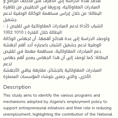
هدفد هذه الدراسة إلى الحعزف على مخحلف البرامج و
المبادرات المقاولاثية، ودورها في الحقليص من ظاهزة
البطالة؛ من خلال إبزاس مساهمة الوكالة الوطىية لدعم
جشغيل
- .) الشباب كأداة لدعم المبادرات المقاولاثية في ثقليص
البطالة خلال الفترة ) 1010 1002
وثوصلد الدراسة إلى عدة هحائج أهمها، أن لجهاس الوكالة
الوطىية لدعم جشغيل الشباب باعحباره أحد أهم أجهشة
دعم المبادرات المقاولاثية، مساهمة مهمة في ثقليص
البطالة؛ كما ثوصلد إلى أن هذا الجهاس يعحبر أهم جهاس
لدعم
المبادرات المقاولاثية بالجشائز، مقارهة بباقي الآجهشة
الآخزى، والتي جعنى بئوشاء المؤسسات المصغزة.
Description
This study aims to identify the various programs and
mechanisms adopted by Algeria's employment policy to
support entrepreneurial initiatives and their role in reducing
unemployment, highlighting the contribution of the National