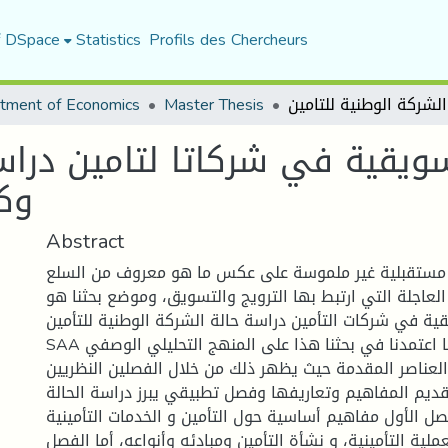
f DSpace
Statistics
Profils des Chercheurs
tment of Economics
Master Thesis
تسويقية في شركاتا لتامين درا
للتام
Abstract
ة مستقبلية غير ملموسة على عكس ما هو معروف من السلع
العاجلة التي ارتبط بها الترويج والتسويق، وموضع بحثنا هو
قية في شركات التأمين دراسة حالة الشركة الوطنية للتأمين
SAA وكالة مسيلة"، كما اعتمدنا في بحثنا هذا على المنهج التحليلي الوصفي
لعناصر المقدمة حيث يظهر ذلك من خلال الفصلين النظريين
قديم المفاهيم وتعاريفها وفصل تطبيقي يبرز دراسة الحالة.
فصل الأول مفاهيم أساسية حول التأمين و الخدمات التأمينية
عملية التأمينية، و نشأة التأمين ومبادئه وأنواعه، أما الفصل