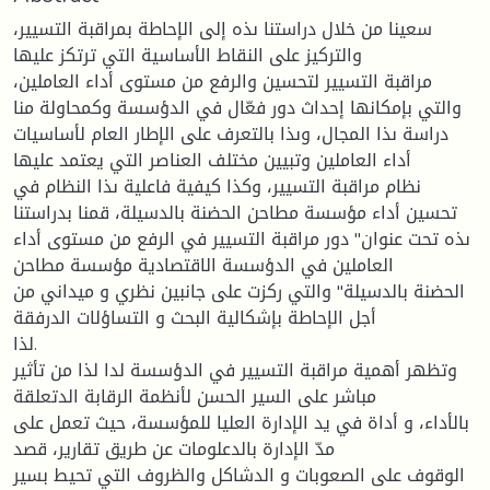
سعينا من خلال دراستنا ىذه إلى الإحاطة بمراقبة التسيير،
والتركيز على النقاط الأساسية التي ترتكز عليها
مراقبة التسيير لتحسين والرفع من مستوى أداء العاملين،
والتي بإمكانها إحداث دور فعّال في الدؤسسة وكمحاولة منا
دراسة ىذا المجال، وىذا بالتعرف على الإطار العام لأساسيات
أداء العاملين وتبيين مختلف العناصر التي يعتمد عليها
نظام مراقبة التسيير، وكذا كيفية فاعلية ىذا النظام في
تحسين أداء مؤسسة مطاحن الحضنة بالدسيلة، قمنا بدراستنا
ىذه تحت عنوان" دور مراقبة التسيير في الرفع من مستوى أداء
العاملين في الدؤسسة الاقتصادية مؤسسة مطاحن
الحضنة بالدسيلة" والتي ركزت على جانبين نظري و ميداني من
أجل الإحاطة بإشكالية البحث و التساؤلات الدرفقة
لذا.
وتظهر أهمية مراقبة التسيير في الدؤسسة لدا لذا من تأثير
مباشر على السير الحسن لأنظمة الرقابة الدتعلقة
بالأداء، و أداة في يد الإدارة العليا للمؤسسة، حيث تعمل على
مدّ الإدارة بالدعلومات عن طريق تقارير، قصد
الوقوف على الصعوبات و الدشاكل والظروف التي تحيط بسير