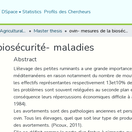
f DSpace
Statistics
Profils des Chercheurs
Department of Agricultural Sciences
Master thesis
ovin- mesures de la biosécurité- maladies
biosécurité- maladies
Abstract
L’élevage des petites ruminants a une grande importance
méditerranéens en raison notamment du nombre de mout
les effectifs représentantes respectivement 13et10% de
les problèmes sont souvent reléguées au seconde plan e
conséquence leurs répercussions économiques difficile à a
1984).
Les avortements sont des pathologies anciennes et pers
ovin. Tous les élevages, quel que soit leur type de produ
des avortements. (Picoux., 2011).