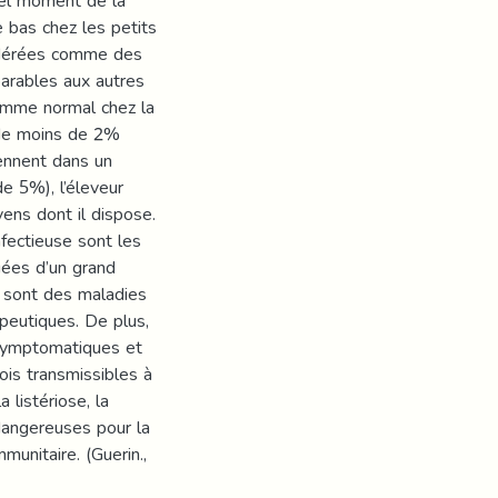
uel moment de la
e bas chez les petits
sidérées comme des
parables aux autres
omme normal chez la
 de moins de 2%
ennent dans un
e 5%), l’éleveur
yens dont il dispose.
nfectieuse sont les
uées d’un grand
e sont des maladies
peutiques. De plus,
asymptomatiques et
fois transmissibles à
 listériose, la
dangereuses pour la
unitaire. (Guerin.,