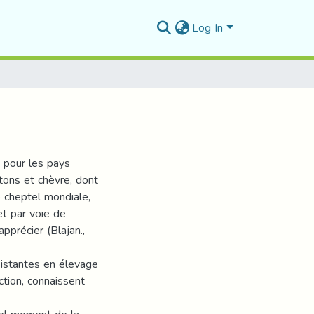
Log In
 pour les pays
ons et chèvre, dont
 cheptel mondiale,
t par voie de
pprécier (Blajan.,
istantes en élevage
ction, connaissent