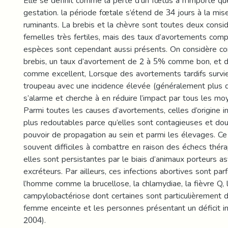
Elle se définit comme la perte d’un fœtus à n’importe q
gestation. la période fœtale s’étend de 34 jours à la mis
ruminants. La brebis et la chèvre sont toutes deux con
femelles très fertiles, mais des taux d’avortements com
espèces sont cependant aussi présents. On considère c
brebis, un taux d’avortement de 2 à 5% comme bon, et
comme excellent, Lorsque des avortements tardifs survi
troupeau avec une incidence élevée (généralement plus d
s’alarme et cherche à en réduire l’impact par tous les mo
Parmi toutes les causes d’avortements, celles d’origine i
plus redoutables parce qu’elles sont contagieuses et do
pouvoir de propagation au sein et parmi les élevages. C
souvent difficiles à combattre en raison des échecs théra
elles sont persistantes par le biais d’animaux porteurs 
excréteurs. Par ailleurs, ces infections abortives sont par
l’homme comme la brucellose, la chlamydiae, la fièvre Q, la
campylobactériose dont certaines sont particulièrement 
femme enceinte et les personnes présentant un déficit imm
2004).