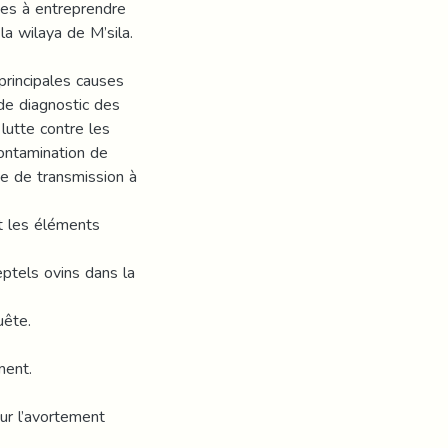
hes à entreprendre
la wilaya de M’sila.
principales causes
de diagnostic des
lutte contre les
ontamination de
ue de transmission à
t les éléments
eptels ovins dans la
uête.
ment.
sur l’avortement