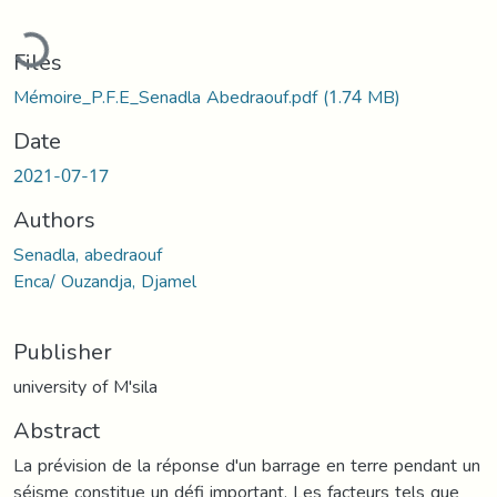
Loading...
Files
Mémoire_P.F.E_Senadla Abedraouf.pdf
(1.74 MB)
Date
2021-07-17
Authors
Senadla, abedraouf
Enca/ Ouzandja, Djamel
Publisher
university of M'sila
Abstract
La prévision de la réponse d'un barrage en terre pendant un
séisme constitue un défi important. Les facteurs tels que