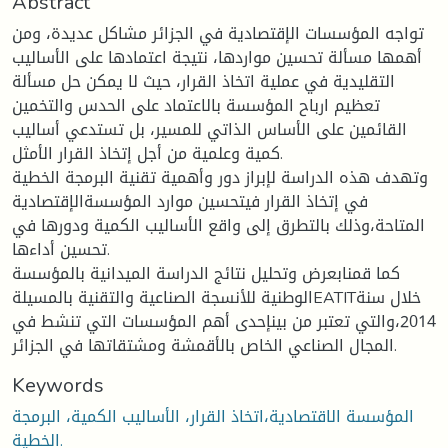
Abstract
تواجه المؤسسات الإقتصادية في الجزائر مشاكل عديدة، ومن
أهمها مسألة تحسين مواردها، نتيجة اعتمادها على الأساليب
التقليدية في عملية اتخاذ القرار، حيث لا يمكن حل مسألة
تعظيم ارباح المؤسسة بالاعتماد على الحدس والتخمين
القائمين على الأساس الذاتي للمسير، بل تستدعي أساليب
كمية وعلمية من أجل إتخاذ القرار الأمثل.
وتهدف هذه الدراسة لإبراز دور وأهمية تقنية البرمجة الخطية
في إتخاذ القرار فيتحسين موارد المؤسسةالإقتصادية
المتاحة،وذلك بالتطرق إلى واقع الأساليب الكمية ودورها في
تحسين أداءها.
كما قمنابعرض وتحليل نتائج الدراسة الميدانية بالمؤسسة
الوطنية للأنسجة الصناعية والتقنية بالمسيلةEATITخلال سنة
2014،والتي تعتبر من بينإحدى أهم المؤسسات التي تنشط في
المجال الصناعي الخاص بالأقمشة ومشتقاتها في الجزائر.
Keywords
المؤسسة الاقتصادية،اتخاذ القرار، الأساليب الكمية، البرمجة
الخطية.