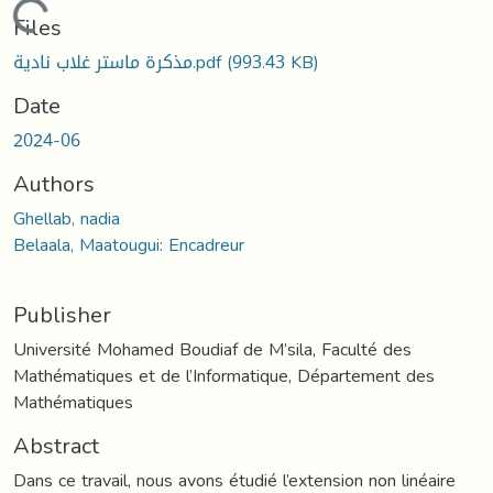
Loading...
Files
مذكرة ماستر غلاب نادية.pdf
(993.43 KB)
Date
2024-06
Authors
Ghellab, nadia
Belaala, Maatougui: Encadreur
Publisher
Université Mohamed Boudiaf de M’sila, Faculté des
Mathématiques et de l’Informatique, Département des
Mathématiques
Abstract
Dans ce travail, nous avons étudié l’extension non linéaire