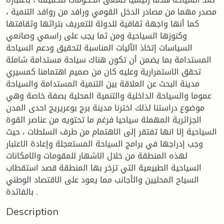
مصدر مهما من مصادر الدخل القومي ورافد من روافد التنمية ،
كما أنها واجهة ثقافية للدولة للتعريف بتراثها وثقافتها
وكنوزها السياحية ومن ثما يجب على راسمي وصانعي
السياسات إتخاذ الآليات المناسبة لتحقيق ودعم السياحة
المستدامة بما يضمن أن تكون هناك سياحة مستدامة شاملة
تحقق الاستمرارية وعليه كان من صميم اهتمامنا كمسيري
مدينة البحث عن العلاقة بين التنمية المستدامة والسياحة
عموما والسياحة الداخلية والتنمية المحلية بصفة خاصة وهي
موضوع دراستنا لذلك اخترنا مدينة برج بوعريريج احدى المدن
الجزائرية المهملة سياحيا فرغم ما تحتويه من عناصر القوة
السياحية إلا انها تفتقر إلى الاهتمام من طرف السلطات ، حيث
وجب إدراجها في برامج السياحة المستعجلة وإعادة الاعتبار
لهذه المنطقة من خلال الاشهار للمقومات والامكانات
السياحية الطبيعية التي تزخر بها المنطقة قصد استقطاب
السياح المحليين والأجانب مما يعود على الاقتصاد الوطني
بالفائدة .
Description