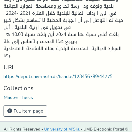
بلدیة ونوغة ود ا رسة تط ور ومساهمة الموارد الجبائیة
. 2024- في الإی ا ردات المالیة للبلدیة خلال الفترة 2021
حیث تم التوصل إلى أن الجبایة المحلیة لا تساهم بشكل كبیر
في تمویل می ا زنیة البلدیة ، أین
بلغت أعلى نسبة لها سنة 2024 أین بلغت نسبة 10.03 % .
ویرجع هذا الضعف بالأساس إلى قلة
الموارد الجبائیة المخصصة للبلدیة وقلة الأنشطة الاقتصادیة
بها.
URI
https://depot.univ-msila.dz/handle/123456789/44775
Collections
Master Thesis
Full item page
All Rights Reserved -
University of M'Sila
- UMB Electronic Portal ©