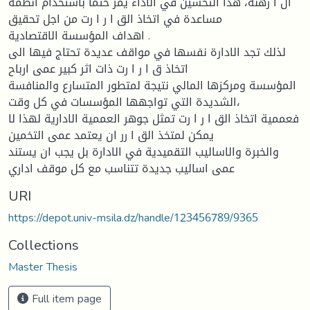
ال ا رهنة، هذا التحسين في الاداء يمر حتما باستخدام انظمة
مساعدة في اتخاذ الق ا ر ا رت من اجل تحقيق
اهداف المؤسسة الاقتصادية .
لذلك تجد الادارة نفسها في مواقف عديدة تحتاج فيها الى
اتخاذ ق ا ر ا رت ذات اثر كبير عمى ارباح
المؤسسة ومركزها المالي نتيجة لمتطور المتسارع والمنافسة
الشديدة التي تواجهها المؤسسات في كل وقت،
فعممية اتخاذ الق ا ر ا رت تمثل جوهر العممية الادارية لهذا لا
يمكن لمتخذ الق ا رر ان يعتمد عمى التخمين
والخبرة والاساليب التقميدية في الادارة بل يجب ان يستند
عمى اساليب جديدة تتناسب مع كل موقف اداري
URI
https://depot.univ-msila.dz/handle/123456789/9365
Collections
Master Thesis
Full item page