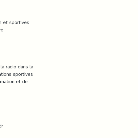
s et sportives
ve
la radio dans la
ations sportives
ormation et de
dr