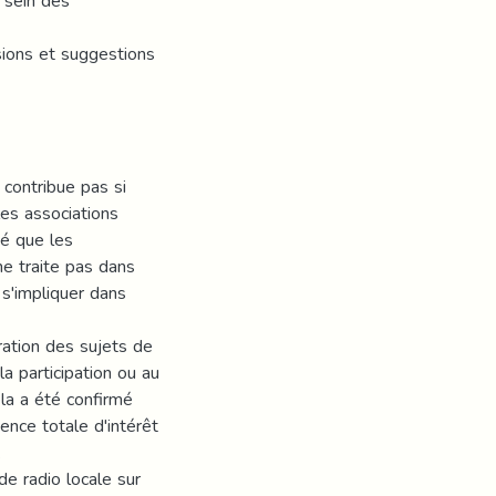
u sein des
sions et suggestions
 contribue pas si
les associations
né que les
e traite pas dans
 s'impliquer dans
ration des sujets de
a participation ou au
ela a été confirmé
ence totale d'intérêt
.
 de radio locale sur