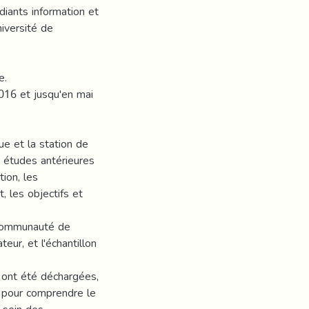
diants information et
iversité de
e.
2016 et jusqu'en mai
que et la station de
s études antérieures
tion, les
, les objectifs et
a communauté de
eur, et l'échantillon
 ont été déchargées,
s pour comprendre le