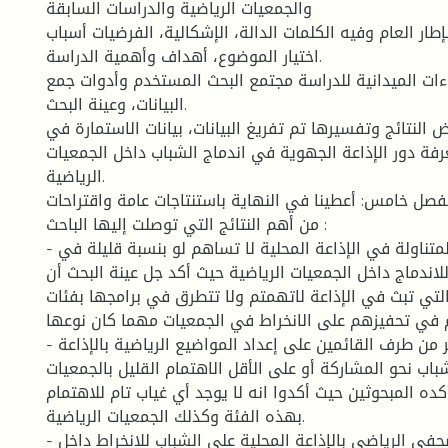
والجمعيات الرياضية والدراسات السابقة
إطار العام وفيه الكلمات الدالة، الإشكالية، الفرضيات أسباب
اختيار الموضوع، أهداف وأهمية الدراسة.
راءات الميدانية للدراسة مجتمع البحث المستخدم وأدوات جمع
البيانات، وعينة البحث.
ض النتائج وتفسيرها تم تفريغ البيانات، بيانات الاستمارة في
فة دور الإذاعة الجهوية في اندماج الشباب داخل الجمعيات
الرياضية.
لفصل خامس: أعطينا في النهاية باستنتاجات عامة واقتراحات
من أهم النتائج التي توصلت إليها الباحث :
- إن البرامج الرياضية المتناولة في الإذاعة المحلية لا تساهم لو بنسبة قليلة في
لاندماج داخل الجمعيات الرياضية حيث أكد جل عينة البحث أن
 التي تبث في الإذاعة لاتهمتم ولا تتطرق في برامجها بفئات
 في تحفيزهم على الانخراط في الجمعيات مهما كان نوعها
- لا يوجد اهتمام كبير من طرف القائمين على إعداد المواضيع الرياضية بالإذاعة
باب نحو المشاركة أو على الأقل الاهتمام القليل بالجمعيات
كده المبحوثين حيث أكدوا انه لا يوجد أي غياب تام للاهتمام
بهذه الفئة وكذلك الجمعيات الرياضية.
- لا يوجد تأثير كبير للصحفي الرياضي بالإذاعة المحلية على الشباب للانخراط داخل