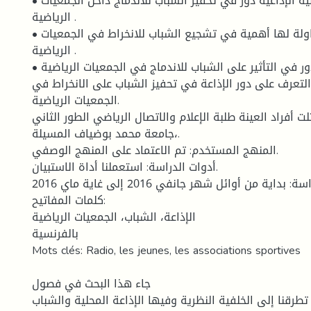
• للبرامج الرياضية الإذاعية دور في تحفيز الشباب للاندماج داخل الجمعيات
الرياضية .
• المواضيع المتناولة لها أهمية في تشجيع الشباب للانخراط في الجمعيات
الرياضية .
• للصحفي دور في التأثير على الشباب للاندماج في الجمعيات الرياضية .
لتعرف على دور الإذاعة في تحفيز الشباب على الانخراط في
الجمعيات الرياضية.
لت أفراد العينة طلبة الإعلام والاتصال الرياضي الطور الثاني
،جامعة محمد بوضياف المسيلة.
المنهج المستخدم: تم الاعتماد على المنهج الوصفي.
أدوات الدراسة: استعملنا أداة الاستبيان.
حدودا لدراسة: بداية من أوائل شهر جانفي 2016 إلى غاية ماي 2016.
كلمات المفاتيح:
الإذاعة، الشباب، الجمعيات الرياضية
بالفرنسية
Mots clés: Radio, les jeunes, les associations sportives
جاء هذا البحث في فصول
تطرقنا إلى الخلفية النظرية وفيها الإذاعة المحلية والشباب