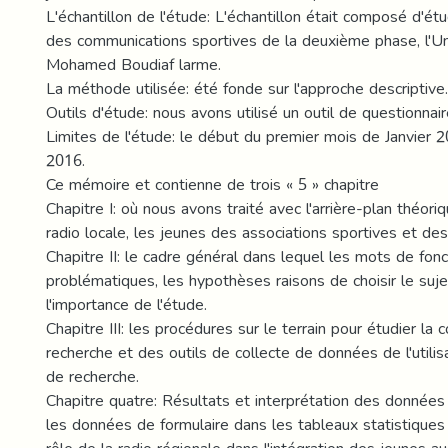
L'échantillon de l'étude: L'échantillon était composé d'étu
des communications sportives de la deuxième phase, l'Un
Mohamed Boudiaf larme.
La méthode utilisée: été fonde sur l'approche descriptive.
Outils d'étude: nous avons utilisé un outil de questionnair
Limites de l'étude: le début du premier mois de Janvier 
2016.
Ce mémoire et contienne de trois « 5 » chapitre
Chapitre I: où nous avons traité avec l'arrière-plan théori
radio locale, les jeunes des associations sportives et de
Chapitre II: le cadre général dans lequel les mots de fonc
problématiques, les hypothèses raisons de choisir le sujet
l'importance de l'étude.
Chapitre III: les procédures sur le terrain pour étudier l
recherche et des outils de collecte de données de l'utilisat
de recherche.
Chapitre quatre: Résultats et interprétation des données
les données de formulaire dans les tableaux statistique