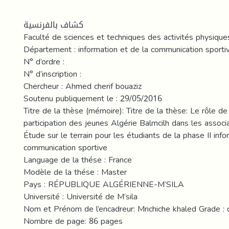
كشاف بالفرنسية
Faculté de sciences et techniques des activités physique
Département : information et de la communication sporti
N° d’ordre :
N° d’inscription :
Chercheur : Ahmed cherif bouaziz
Soutenu publiquement le : 29/05/2016
Titre de la thèse (mémoire): Titre de la thèse: Le rôle de 
participation des jeunes Algérie Balmcilh dans les associ
Étude sur le terrain pour les étudiants de la phase II inf
communication sportive
Language de la thése : France
Modèle de la thése : Master
Pays : RÉPUBLIQUE ALGÉRIENNE-M’SILA
Université : Université de M’sila
Nom et Prénom de l’encadreur: Mrichiche khaled Grade : 
Nombre de page: 86 pages