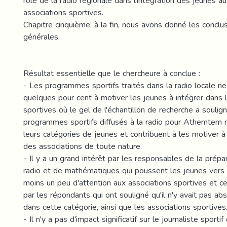
rôle de la radio régionale dans l'intégration des jeunes a
associations sportives.
Chapitre cinquième: à la fin, nous avons donné les conclu
générales.
Résultat essentielle que le chercheure à conclue :
- Les programmes sportifs traités dans la radio locale ne
quelques pour cent à motiver les jeunes à intégrer dans 
sportives où le gel de l'échantillon de recherche a soulig
programmes sportifs diffusés à la radio pour Athemtem n
leurs catégories de jeunes et contribuent à les motiver à
des associations de toute nature.
- Il y a un grand intérêt par les responsables de la prépa
radio et de mathématiques qui poussent les jeunes vers l
moins un peu d'attention aux associations sportives et c
par les répondants qui ont souligné qu'il n'y avait pas abs
dans cette catégorie, ainsi que les associations sportives
- Il n'y a pas d'impact significatif sur le journaliste sportif