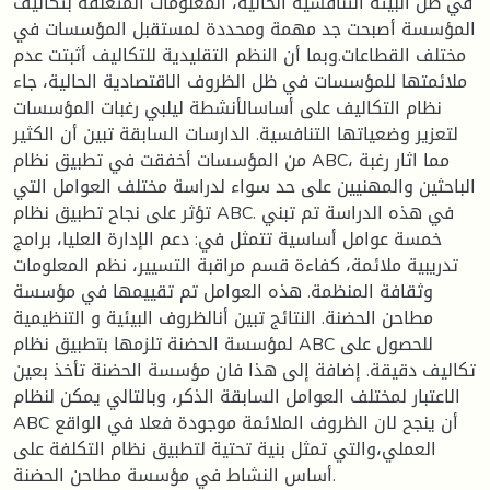
في ظل البيئة التنافسية الحالية، المعلومات المتعلقة بتكاليف
المؤسسة أصبحت جد مهمة ومحددة لمستقبل المؤسسات في
مختلف القطاعات.وبما أن النظم التقليدية للتكاليف أثبتت عدم
ملائمتها للمؤسسات في ظل الظروف الاقتصادية الحالية، جاء
نظام التكاليف على أساسالأنشطة ليلبي رغبات المؤسسات
لتعزير وضعياتها التنافسية. الدارسات السابقة تبين أن الكثير
من المؤسسات أخفقت في تطبيق نظام ABC، مما اثار رغبة
الباحثين والمهنيين على حد سواء لدراسة مختلف العوامل التي
تؤثر على نجاح تطبيق نظام ABC. في هذه الدراسة تم تبني
خمسة عوامل أساسية تتمثل في: دعم الإدارة العليا، برامج
تدريبية ملائمة، كفاءة قسم مراقبة التسيير، نظم المعلومات
وثقافة المنظمة. هذه العوامل تم تقييمها في مؤسسة
مطاحن الحضنة. النتائج تبين أنالظروف البيئية و التنظيمية
لمؤسسة الحضنة تلزمها بتطبيق نظام ABC للحصول على
تكاليف دقيقة. إضافة إلى هذا فان مؤسسة الحضنة تأخذ بعين
الاعتبار لمختلف العوامل السابقة الذكر، وبالتالي يمكن لنظام
ABC أن ينجح لان الظروف الملائمة موجودة فعلا في الواقع
العملي،والتي تمثل بنية تحتية لتطبيق نظام التكلفة على
أساس النشاط في مؤسسة مطاحن الحضنة.