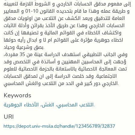
إلى مفعوم مدقق الحسابات الخارجي و الشروط اللازمة لتعيينه
و طريقة عمله وهذا ما قام بتحديده القانون 10-01 و المعايير
العامة للتدقيق ويعد الكشف عن التلاعب من اولويات مدقق
الحسابات الخارجي وهذا عن طريق الأخذ بقرائن وأدلة الاثبات
واكتشاف الاخطاء في القوائم المالية و تصنيفها إن كانت
اخطاء جوهرية مؤثرة على القوائم ام لا و ابدال رأيه حولها
بصق وشرعية وحياد.
وفي الجانب التطبيقي استهدف الدراسة عينة من 35 مفردة،
وُجهت إلى المحاسبين المهنيين و أساتذة في التخصص وقد
تمت المعالجة الاحصائية بالاستعانة بالحزمة الاحصائية للعلوم
الاجتماعية. وقد خلصت الدراسة إلى ان لمدقق الحسابات
الخارجي دور كبير في الحد من التلاعب والغش المحاسبي.
Keywords
التلاعب المحاسبي، الغش، الأخطاء الجوهرية.
URI
https://depot.univ-msila.dz/handle/123456789/32837