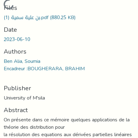
Loading...
Files
بن علية سمية (1).pdf
(880.25 KB)
Date
2023-06-10
Authors
Ben Alia, Soumia
Encadreur :BOUGHERARA, BRAHIM
Publisher
University of M'sila
Abstract
On présente dans ce mémoire quelques applications de la
théorie des distribution pour
la résolution des equations aux dérivées partielles linéaires