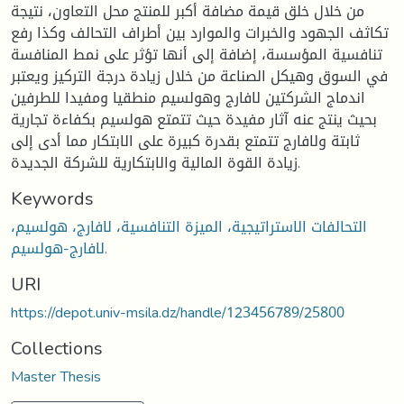
من خلال خلق قيمة مضافة أكبر للمنتج محل التعاون، نتيجة
تكاثف الجهود والخبرات والموارد بين أطراف التحالف وكذا رفع
تنافسية المؤسسة، إضافة إلى أنها تؤثر على نمط المنافسة
في السوق وهيكل الصناعة من خلال زيادة درجة التركيز ويعتبر
اندماج الشركتين لافارج وهولسيم منطقيا ومفيدا للطرفين
بحيث ينتج عنه آثار مفيدة حيث تتمتع هولسيم بكفاءة تجارية
ثابتة ولافارج تتمتع بقدرة كبيرة على الابتكار مما أدى إلى
زيادة القوة المالية والابتكارية للشركة الجديدة.
Keywords
التحالفات الاستراتيجية، الميزة التنافسية، لافارج، هولسيم،
لافارج-هولسيم.
URI
https://depot.univ-msila.dz/handle/123456789/25800
Collections
Master Thesis