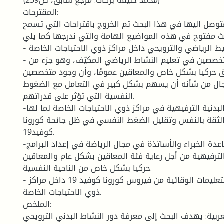
(محمد خليفة بركات: مرجع سابق، ص239)
المقترحات:
متوصل اليها في هذا البحث تم الخروج باقتراحات التي تسمح
بحث مفتوح في هذه المواضيع الهامة والتي ندرجها كما يلي:
- التنشيط الرياضي والترويحي داخل مراكز ذوي الاحتياجات الخاصة.
- الاعتماد على المتخصصين في تعليم النشاط الرياضي المكيّف، وهو جزء من
ق حركيا بشكل خاص والمعاقين عمومًا، وأن وجود متخصصين
ال من شأنه أن يسهم بشكل كبير في التعامل مع الضغوط
النفسية التي تؤثر على قدراتهم.
-الاهتمام بالأنشطة البدنية الترفيهية في مراكز ذوي الاحتياجات الخاصة لما لها
 الثقة بالنفس وتقليل الضغط النفسي في ظل جائحة كورونا
كوفيد19.
-الاستعانة بمساعدة الخبراء والأساتذة في مجال الرياضة في إعداد البرامج
ترفيهية من أجل رعاية فئة المعاقين بشكل عام والمعاقين
حركيا بشكل خاص من الناحية النفسية.
- الحث على الالتزام بالتعليمات الوقائية من فيروس كورونا كوفيد 19 داخل مراكز
ذوي الاحتياجات الخاصة.
الملخص:
عربية: يهدف البحث إلى معرفة دور النشاط البدني الترويحي