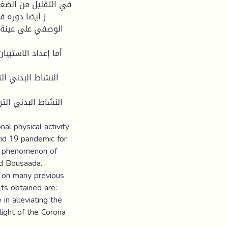
ز أيضا دوره ف
أما إعداد الاستبيا
al physical activity
vid 19 pandemic for
the phenomenon of
nd Bousaada.
d on many previous
lts obtained are:
 in alleviating the
ight of the Corona