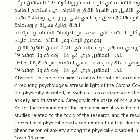
في التقليل من الضغوط النفسية في ظل جائحة كورونا كوفيد19 للمعاقين حركيا
ي التقليل من ظاهرة القلق و الاحباط، حيث استخدم المنهج
الوصفي على عينة قوامها 20 معاق حركيا في نادي نور و امل بوسعادة بهذه
الفئة بولاية مسيلة و بوسعادة.
ن كان بالاعتماد على العديد من الدراسات السابقة والمرتبطة
بموضوع البحث ومن النتائج المحصل عليها:
-النشاط البدني الترويحي يساهم بدرجة عالية في التخفيف من ظاهرة القلق
لدى المعاقين حركيا في ظل ازمة كورونا كوفيد 19.
-النشاط البدني الترويحي يساهم بدرجة عالية في التخفيف من ظاهرة الاحباط
لدى المعاقين حركيا في ظل ازمة كورونا كوفيد 19.
Abstract: The research aims to know the role of recreation
in reducing psychological stress in light of the Corona Co
the physically disabled, as well as its role in reducing 
anxiety and frustration. Category in the state of M'sila a
As for the preparation of the questionnaire, it was base
studies related to the topic of the research, and the resu
Recreational physical activity contributes to a high degree
phenomenon of anxiety among the physically disabled in l
Covid 19 crisis.