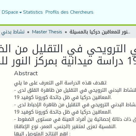
f DSpace
Statistics
Profils des Chercheurs
دور النشاط البدني الترويحي في التقليل من الضغوط النفسية في ظل جائحة كورونا كوفيد 19 دراسة ميدانية بمركز النور للمعاقين حركيا بالمسيلة
Master Thesis
نشاط بدني 
ني الترويحي في التقليل من ا
Abstract
تهدف هذه الدراسة الى التعرف على ما يلي:
- التعرف على دور النشاط البدني الترويحي في التقليل من ظاهرة القلق لدى
المعاقين حركيا في ظل جائحة كورونا كوفيد 19.
- التعرف على دور النشاط البدني الترويحي في التقليل من ظاهرة الإحباط لدى
المعاقين حركيا في ظل جائحة كورونا كوفيد 19.
- التعرف إذا توجد فروق ذات دلالة إحصائية ين أفراد العينة في مستوى الضغوط
النفسية تعزى لمتغير (الجنس، العمر، نوع الإعاقة).
اهم النتائج المتوصل اليها :