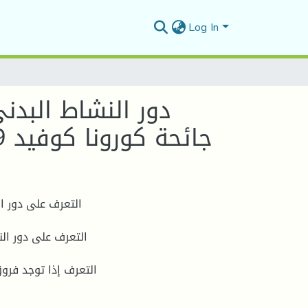
Log In
دور النشاط البد
جائحة كورونا كوفيد 19 دراسة ميدانية بمركز النور للمعاقين حركيا بالمسيلة