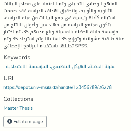
المنهج الوصفي التحليلي وتم الاعتماد على مصادر البيانات
الثانوية والأولية، ولتحقيق اهداف الدراسة فقد صممت
استبانة كأداة رئيسية في جمع البيانات من عينة الدراسة،
يتكون مجتمع الدراسة من مهندسين وأعوان الانتاج من
مؤسسة ملبنة الحضنة بالمسيلة وبلغ عددهم 35، تم اختيار
عينة طبقية عشوائية وتوزيع 35 استبيانا وتم استرداد 35 وتم
تحليلها باستخدام البرنامج الإحصائي SPSS.
Keywords
: ملبنة الحضنة، الهيكل التنظيمي، المؤسسة الاقتصادية.
URI
https://depot.univ-msila.dz/handle/123456789/26278
Collections
Master Thesis
Full item page