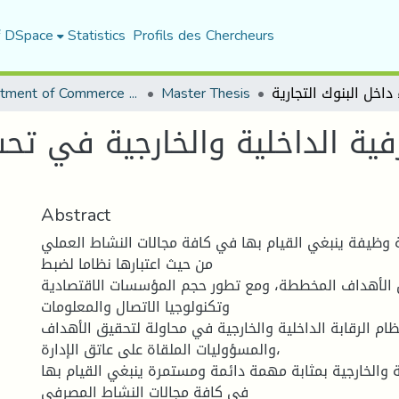
f DSpace
Statistics
Profils des Chercheurs
Department of Commerce Science
Master Thesis
رفية الداخلية والخارجية في تحس
Abstract
ابة وظیفة ینبغي القیام بها في كافة مجالات النشاط العملي
من حیث اعتبارها نظاما لضبط
ق الأهداف المخططة، ومع تطور حجم المؤسسات الاقتصادیة
وتكنولوجیا الاتصال والمعلومات
نظام الرقابة الداخلیة والخارجیة في محاولة لتحقیق الأهداف
والمسؤولیات الملقاة على عاتق الإدارة،
یة والخارجیة بمثابة مهمة دائمة ومستمرة ینبغي القیام بها
في كافة مجالات النشاط المصرفي