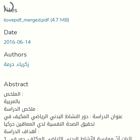
Loading...
Files
ilovepdf_merged.pdf
(4.7 MB)
Date
2016-06-14
Authors
زكرياء, حرمة
Abstract
الملخص :
بالعربية
ملخص الدراسة :
عنوان الدراسة : دور النشاط البدني الرياضي المكيف في
تحقيق الصحة النفسية لدي المعاقين حركيا
أهداف الدراسة :
1. إثبات أنّ ممارسة النّشاط البدني الرّياضي المكيّف، دور في