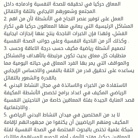
المعاق حركيا في تحقيقه للصحة النفسية وادماجه داخل
المجتمع وشعورهم الايجابي بالثقة والتفائل.
2. العمل على توفير عنصر النجاح في الأنشطة لأن من اهم
المشاكل الرئيسية التي يعاني منها المعاقون حركيا هي تكرار
الفشل، ولهذا فإن الخبرات الناجحة ينتج عنها إنجازات ايجابية
وكذلك أثر من الناحية النفسية وعلى جوانب الصحة النفسية .
3. تصميم أنشطة رياضية مكيف حسب درجة الاعاقة وحسب
متطلبات كل معاق بحيث تكون مرتبطة بالأهداف والمشاكل
والمواقف التي يمر بها الفرد المعاق في حياته اليومية مما
يساعده على تحقيق قدر من الثقة بالنفس والاحساس الإيجابي
بالقدرة والشعور بالتفائل.
4. الاستفادة من الخبراء والاساتذة في مجال النشاط البدني
الرياضي المكيف في اعداد برامج تخصص الأنشطة المكيفة
قصد العناية الجيدة بفئة المعاقين خاصة من الناحيتين النفسية
والاجتماعية .
5. لا بد من المختصين في ميدان النشاط البدني الرياضي
المكيف ومنهم الرياضيين أن يكتفوا من مجهوداتهم لإقامة
شبكة علمية تختص بالبحوث المختصة في الصحة النفسية لفئة
المعاقين حركيا، وفتح الأبواب أمام الجميع للمساهمة والاثراء