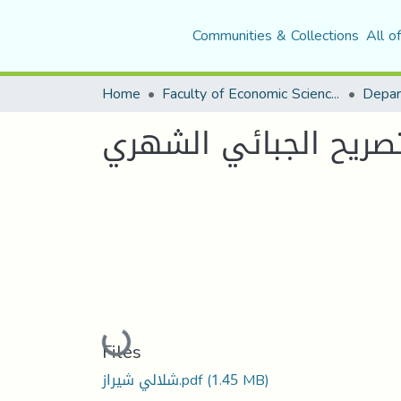
Communities & Collections
All o
Home
Faculty of Economic Sciences, Commerce and Management Sciences
Loading...
Files
شلالي شيراز.pdf
(1.45 MB)