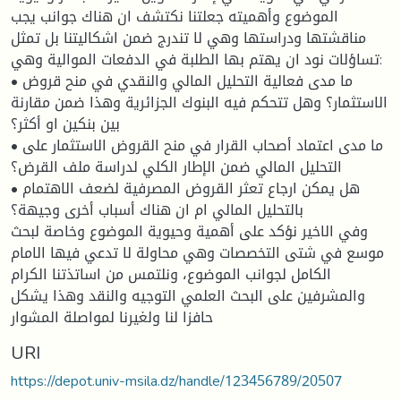
الموضوع وأهميته جعلتنا نكتشف ان هناك جوانب يجب
مناقشتها ودراستها وهي لا تندرج ضمن اشكاليتنا بل تمثل
تساؤلات نود ان يهتم بها الطلبة في الدفعات الموالية وهي:
• ما مدى فعالية التحليل المالي والنقدي في منح قروض
الاستثمار؟ وهل تتحكم فيه البنوك الجزائرية وهذا ضمن مقارنة
بين بنكين او أكثر؟
• ما مدى اعتماد أصحاب القرار في منح القروض الاستثمار على
التحليل المالي ضمن الإطار الكلي لدراسة ملف القرض؟
• هل يمكن ارجاع تعثر القروض المصرفية لضعف الاهتمام
بالتحليل المالي ام ان هناك أسباب أخرى وجيهة؟
وفي الاخير نؤكد على أهمية وحيوية الموضوع وخاصة لبحث
موسع في شتى التخصصات وهي محاولة لا تدعي فيها الامام
الكامل لجوانب الموضوع، ونلتمس من اساتذتنا الكرام
والمشرفين على البحث العلمي التوجيه والنقد وهذا يشكل
حافزا لنا ولغيرنا لمواصلة المشوار
URI
https://depot.univ-msila.dz/handle/123456789/20507