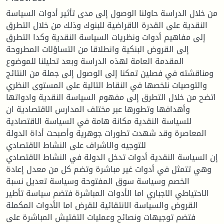
من خلال الدراسة حاولنا الوصول إلى مدى تأثير أدوات السياسة
النقدية على القدرة الاقراضية للبنوك وذلك من خلال التطرق
إلى مفاهيم أدوات ونظريات السياسة النقدية وكدا التطرق
إلى القروض البنكية وانطلاقا من التساؤلات المطروحة
المقدمة العامة لهذه الدراسة وبعد تحليلنا للموضوع
ومناقشته في فصلين تمكنا إلى الوصول إلى جملة من النتائج
والتوصيات نلخصها في النقاط التالية على المستوى النظري
اتضح من خلال التطرق إلى مفهوم السياسة النقدية وادواتها
وأهدافها وتطورها عبر مختلف المدارس الاقتصادية ان
للسياسة النقدية مكانة هامة في السياسة الاقتصادية
المعاصرة وقد شهدت تطورات جوهرية وأصبحت أداة الدولة
للتوجيه والاشراف على النشاط الاقتصادي
إن السياسة النقدية أدوات تدخل الدولة في النشاط الاقتصادي
وهي تتمثل في أدوات غير مباشرة وتضم كل من معدل إعادة
الخصم وسياسة سوق المفتوحة وسياسة تعديل نسبة
الاحتياطي الاجباري اما الأدوات المباشرة فتضم سياسة تأطير
القروض والسياسة الانتقائية للقرض اما الأدوات المكملة
فتضم توجيهات ونصائح وعمليات التفتيش المباشرة على