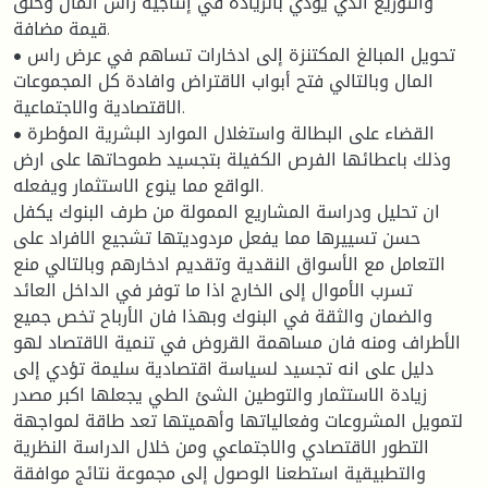
والتوزيع الذي يؤدي بالزيادة في إنتاجية راس المال وخلق
قيمة مضافة.
• تحويل المبالغ المكتنزة إلى ادخارات تساهم في عرض راس
المال وبالتالي فتح أبواب الاقتراض وافادة كل المجموعات
الاقتصادية والاجتماعية.
• القضاء على البطالة واستغلال الموارد البشرية المؤطرة
وذلك باعطائها الفرص الكفيلة بتجسيد طموحاتها على ارض
الواقع مما ينوع الاستثمار ويفعله.
ان تحليل ودراسة المشاريع الممولة من طرف البنوك يكفل
حسن تسييرها مما يفعل مردوديتها تشجيع الافراد على
التعامل مع الأسواق النقدية وتقديم ادخارهم وبالتالي منع
تسرب الأموال إلى الخارج اذا ما توفر في الداخل العائد
والضمان والثقة في البنوك وبهذا فان الأرباح تخص جميع
الأطراف ومنه فان مساهمة القروض في تنمية الاقتصاد لهو
دليل على انه تجسيد لسياسة اقتصادية سليمة تؤدي إلى
زيادة الاستثمار والتوطين الشئ الطي يجعلها اكبر مصدر
لتمويل المشروعات وفعالياتها وأهميتها تعد طاقة لمواجهة
التطور الاقتصادي والاجتماعي ومن خلال الدراسة النظرية
والتطبيقية استطعنا الوصول إلى مجموعة نتائج موافقة