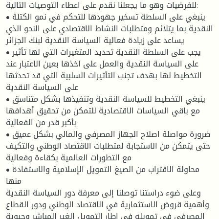
للفرضيات وهو ما يجعلنا نقدم على اعطاء التوصيات التالية:
• ينبغي على السلطة تسخير جهودها للتحكم في نمو الكتلة
النقدية بما يتلائم ومتطلبات النشاط الاقتصادي على النحو الذي
يساعد على زيادة فعالية السياسة النقدية لبنك الجزائر
• يجب على السلطة النقدية تحديد المتغيرات التي لها تأثير
على السياسة النقدية والعمل على اخذها بعين الاعتبار عند
التخطيط لها بهدف تجنب التأثيرات السلبية التي قد تحدثها
على السياسة النقدية
• ينبغي التخطيط للسياسة النقدية وتنفيذها بشكل متناسق
مع باقي السياسات الاقتصادية للتمكن من تحقيق أهدافها
بأكبر قدر من الفعالية
• ضرورة مواصلة اصلاح الجهاز المصرفي والمالي بشكل عميق
حتى يتمكن من الاستجابة لمتطلبات الاقتصاد الوطني والتكيف
مع التطورات العالمية بكقاءة وفعالية
• محاولة الاقتراب من الصيغ التمويل الإسلامية والاستفادة
منها
وعلى ضوء دراستنا توصلنا إلى معرفة دور السياسة النقدية
وأهمية قروض الاستثمارية في الاقتصاد الوطني ودور القطاع
المصرفي في تمويله في إطار التمويل الغير المباشر وحيوية