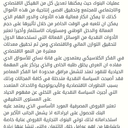
عمليات البنوك حيث يمكنها تعديل كل من الهيكل الاقتصادي
والاجتماعي للمجتمع وتحقيق اقصى إنتاجية من هذه الأموال
كذلك لا يمكن انكار فعالية هذه الأدوات والدور الهام الذي
يمكن ان تلعبه في الوقت الحاضر من خلال تأثيرها على حجم
العمالة والدخل الوطني ومستويات الاستثمار وأخيرا تعتبر
الأدوات النقدية من الوسائل الفعالة التي تستخدمها الدول
لتحقيق التوازن المالي والاقتصادي ومن ثم تحقيق معدلات
معتبرة من النمو الاقتصادي
في الفكر الكلاسيكي يعتمدون على قانة نساي للأسواق الدي
مفاده ان العرض يخلق طلبه الخاص والذي يرتكز على المهمة
الحيادية للنقود تمتد لتشمل مرافق محدودة اما الفكر المعاصر
فقد أصبحت السياسة النقدية متدخلة في كافة المجالات وذلك
بسبب التطورات الاقتصادية والأيديولوجية والاحداث المتعدد
التي أجبرت السياسة النقدية على التخلي عن مفهوم الحياد
على المستوى التطبيقي.
تعتبر القروض المصرفية المورد الأساسي الذي يعتمد عليه
البنك للحصول على ايراداته اذ يشمل الجانب الأكبر من
استخداماته لذلك تولي البنوك التجارية القروض عناية خاصة
باعتبارها من اهم عوامل خلق الائتمان والتي تنشا عنها زيادة