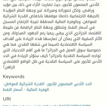
الأدنى المضمون للأجور، حيث تضاربت الآراء في ذلك بين مؤيد
ورافض، ولكل تصوراته ومبرراته. تبرر وجهة النظر المؤيدة
(الجبهة الاجتماعية خاصة) موقفها بانخفاض القدرة الشرائية
للمواطن، وبالوفرة المالية المحققة نتيجة الارتفاع المسجل
في أسعار النفط. وتنطلق وجهة النظر الرافضة من طبيعة
الاقتصاد الجزائري الذي يبقى ريعيا رغم الجهود المبذولة، ومن
الآثار السلبية التي يمكن أن تمارسها هذه الزيادة على أهداف
السياسة الاقتصادية لاسيما في شقها النقدي. فما هي
خصوصية سوق العمل في الجزائر؟ ما هي أهم التحديات التي
تواجه السياسة النقدية بالجزائر؟ كيف ستؤثر الزيادة في الحد
الأدنى للأجور على السياسة النقدية في ظل الواقع الاقتصادي
الراهن؟
Keywords
الحد الأدنى المضمون للأجور- القدرة الشرائية للمواطن-
الوفرة المالية - أسعار النفط.
URI