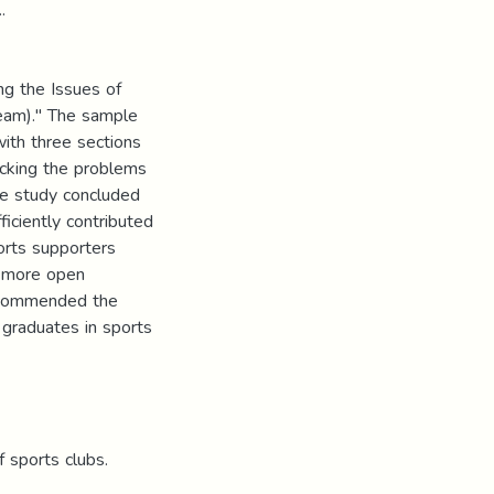
..
ng the Issues of
Team)." The sample
ith three sections
racking the problems
the study concluded
ficiently contributed
ports supporters
 a more open
recommended the
 graduates in sports
f sports clubs.