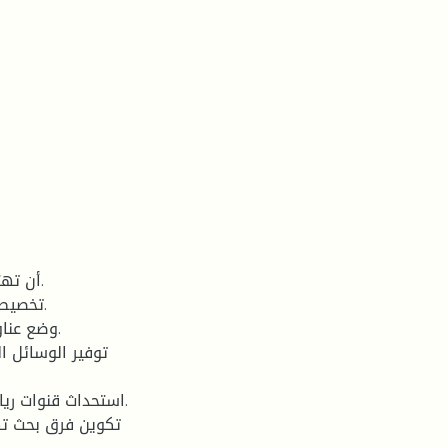
أن تهت.
تخصيص .
وضع عنا.
توفير الوسائل ال
استحداث قنوات ريا.
تكوين فرق بحث ته