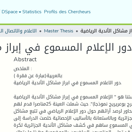
f DSpace
Statistics
Profils des Chercheurs
الاعلام والاتصال ا
Master Thesis
دور الإعلام المسموع في إبراز م
Abstract
الملخص :
بالعربية(عبارة عن فقرة ):
دور الاعلام المسموع في ابراز مشاكل الأندية الرياضية.
نا هو " الإعلام المسموع في إبراز مشاكل الأندية الرياضية
(فريق أهلي برج بوعريريج نموذجا)". حيث شملت العينة 25مناصرا قدم لهم
حاور لرصد آرائهم حول دور الإعلام الرياضي في تتبع مشاكل
جزائرية وبالاستعانة بالأساليب الإحصائية خلصت الدراسة إلى
ضي المسموع ساهم في كشف مشاكل الأندية الجزائرية لكرة