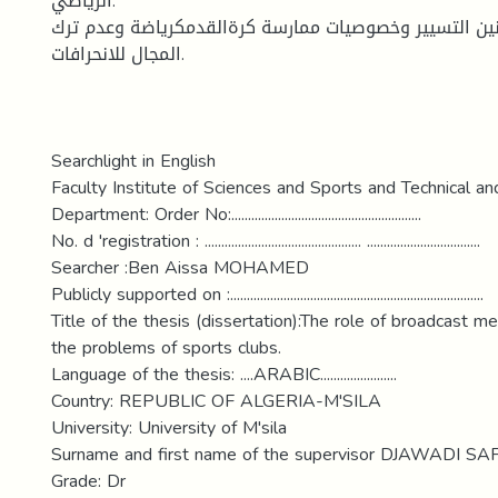
الرياضي.
نين التسيير وخصوصيات ممارسة كرةالقدمكرياضة وعدم ترك
المجال للانحرافات.
Searchlight in English
Faculty Institute of Sciences and Sports and Technical an
Department: Order No:.........................................................
No. d 'registration : ............................................... ..................................
Searcher :Ben Aissa MOHAMED
Publicly supported on :............................................................................
Title of the thesis (dissertation):The role of broadcast med
the problems of sports clubs.
Language of the thesis: ....ARABIC.......................
Country: REPUBLIC OF ALGERIA-M'SILA
University: University of M'sila
Surname and first name of the supervisor DJAWADI S
Grade: Dr