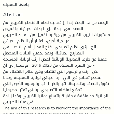
جامعة المسيلة
Abstract
اليدف من ىذا البحث إب ا رز فعالية نظام الاقتطاع الضريبي من
المصدر في زيادة الإي ا ردات الجبائية وتقميص
مستويات التيرب الضريبي من جية والتقميل من العبء الضريبي
من جية أخري، باعتبار أن النظام الجبائي
الج ا زئري نظام تصريحي يفتح المجال أمام التلاعب في
التصاريح الجبائية، وبعد تحميل البيانات المتحصل
عمييا من طرف المديرية الولائية لمض ا رئب لولاية المسيمة
من الفترة الممتدة من 2023 2019 ، توصمنا إلى أن -
الض ا رئب والرسوم التي تقتطع وفق نظام الاقتطاع من
المصدر تساىم في الإي ا رد الجبائي لولاية المسيمة وحدىا
تفوق النصف وذلك بمقارنتيا بالض ا رئب والرسوم الأخرى التي
تخضع لمنظام التصريحي، والتي تعتبر حصيمتيا
الجبائية جد منخفضة مقارنة باتساع وعائيا الضريبي وكذا زيادة
في عبئيا الضريبي.
The aim of this research is to highlight the importance of the