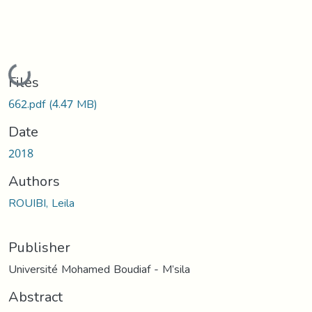
Loading...
Files
662.pdf
(4.47 MB)
Date
2018
Authors
ROUIBI, Leila
Publisher
Université Mohamed Boudiaf - M’sila
Abstract