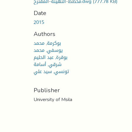
مخطط-التهيئة-المقترح.dwg
(777.78 KB)
Date
2015
Authors
بوكرمة, محمد
يوسفي, محمد
بوقرة, عبد الحليم
شرقي, أسامة
تونسي, سيد علي
Publisher
University of Msila