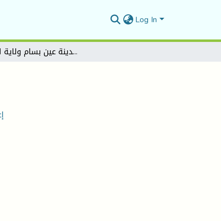
Log In
إعادة تأهيل حي وسط مدينة عين بسام ولاية البويرة
إع