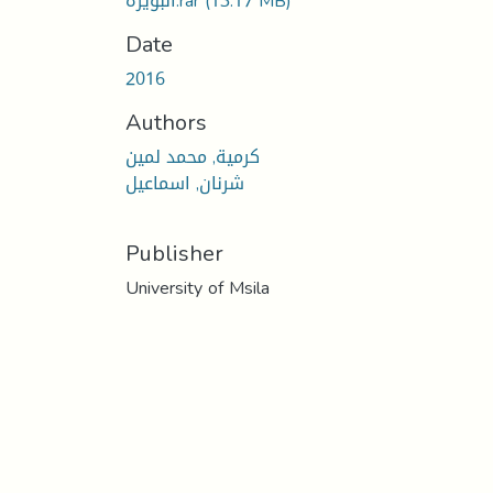
البويرة.rar
(13.17 MB)
Date
2016
Authors
كرمية, محمد لمين
شرنان, اسماعيل
Publisher
University of Msila