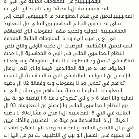
الإفصببببببباح عن المعلومات المالية في البي ة
المحاسببببببببية ال،ا مدىةت ومد تك يد لق على قة
المةبببببببالدمين في هذم المعلوماتح ما ةبببببببعى البحث إلى
تحلي مد توافق النظام المحاسببببي المالي مل المعاييد
المحاسببببية الدولية وتحديد مهم المقومات الاي تةببباهم
في تع ى قببب افية ود ة المعلومات المالية المقدمة
للمةالدمين. الإشكالية: الفرضيات: ال دضية الأولى والاي تنص:
النظام المحاسبي المالي في البي ة المحاسبية ال،ا مدىة
يامال بمقومات وىة وفعالة  تةاهم في تحةين ود المعلومات
الماليةت وت ىد من قة المةالدمين فيها والاي تنص: يامال
الإفصاح عن القوامم المالية في البي ة المحاسبية ال،ا مدىة
بمقومات وىة وفعالة 02 ال دضية  تةاهم في تحةين ود
المعلومات المالية المقدمة مما ةاهم في تحةين البي ة
المالية والا اصاد ة ح والاي تنص: تو د علا ة ارتباطية مو بة بين
دور النظام المحاسبي المالي والإفصاح عن المعلومات 03 ال
دضية  المالية في البي ة المحاسبية ال،ا مدى ة مشارك30
العينة: ال ة المةاهدفة هم عينة من المهنيين والأكاد ميين
في م،ال الالصص المالية والمحاسبة وعدد بلغ المنهج: اعامدت
الدارسبببة على المنهل الو ببب ي الاحليليت يث تم مل البيا ات