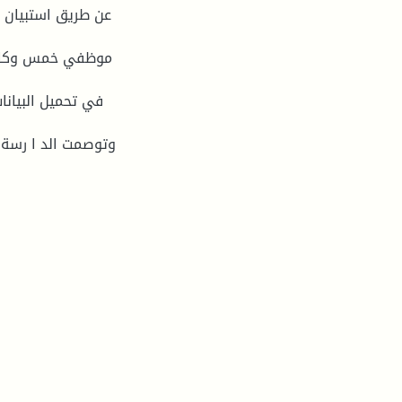
عن طريق استبيان أ
موظفي خمس وكالات
وتوصمت الد ا رسة إ