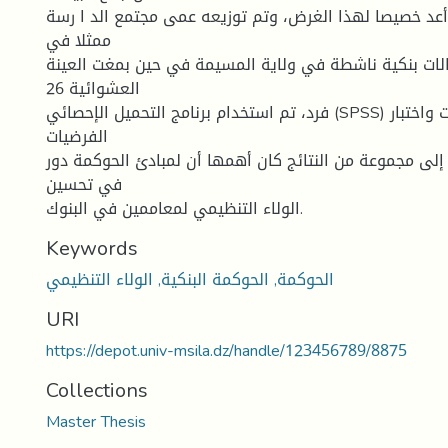
عد خصيصا لهذا الغرض، وتم توزيعه عمى مجتمع الد ا رسة
ممثلا في
 بنكية ناشطة في ولاية المسيمة في حين بمغت العينة
العشوائية 26
فرد، تم استخدام برنامج التحميل الإحصائي (SPSS) في تحميل البيانات واختبار
الفرضيات
لى مجموعة من النتائج كان أهمها أن لمبادئ الحوكمة دور
في تحسين
الولاء التنظيمي لمعاممين في البنوك.
Keywords
الحوكمة, الحوكمة البنكية, الولاء التنظيمي
URI
https://depot.univ-msila.dz/handle/123456789/8875
Collections
Master Thesis