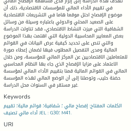
تهدف هذه الدراسة إلى إبراز مدى مساهمة الإفصاح المالي
في تقييم الأداء المالي للمؤسسات الاقتصادية، ذلك أن
موضوع الإفصاح احتل موقعا هاما في التشريعات الاقتصادية
على الصعيد المحلي والدولي باعتباره وسيلة من وسائل
الشفافية التي ميزت النشاط الاقتصادي، فقد تناولت الدراسة
بعض المعايير المحاسبية الدولية التي اهتمت بهذا الموضوع
والتي تنص على تحديد كيفية عرض البيانات في القوائم
المالية ومدى التفصيل المطلوب فيها لضمان إعطاء صورة
للمتعاملين الاقتصاديين عن المركز المالي للمؤسسة، ومن خلال
الاعتماد على مزايا الإفصاح الذي جاء بها النظام المحاسبي
المالي في القوائم المالية قمنا بتقييم الأداء المالي لمؤسسة
حضنة حليب، وتوصلنا إلى أن الوضع المالي لهذه المؤسسة
غير مستقر في السنوات محل الدراسة.
Keywords
الكلمات المفتاح: إفصاح مالي ؛ شفافية؛ قوائم مالية؛ تقييم
أداء مالي تصنيف JEL : G30؛ M41.
URI