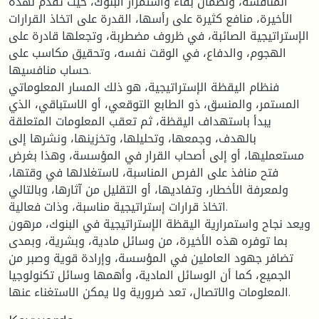
المنافسة، ولضمان بقاء واستمرار البنوك، حيث تقدم لهذه
الأخيرة، منافع كثيرة على رأسها، القدرة على اتخاذ القرارات
الإستراتيجية الصائبة، في ظروف مضطربة، وتجعلها قادرة على
الهجوم، والدفاع، في الوقت نفسه، وتحقيق مكاسب على
حساب منافسيها.
فنظام اليقظة الإستراتيجية، هو ذلك المسار المعلوماتي
المستمر، والمنسق، ذو الطابع التوقعي، أو الاستباقي، الذي
يبدأ باستهداف اليقظة، ثم تعقب المعلومات المتعلقة
بالهدف، وجمعها، وتحليلها، وتخزينها، ونشرها إلى
مستعمليها، أو إلى أصحاب القرار في المؤسسة، وهذا بغرض
فتح منافذ على الفرص المناسبة، لاستغلالها في وقتها،
ولمعرفة الأخطار، وتفاديها، أو التقليل من آثارها، وبالتالي
اتخاذ قرارات إستراتيجية مناسبة، وذات فعالية.
ويعد نجاح واستمرارية اليقظة الإستراتيجية في البنوك، مرهون
بما توفره هذه الأخيرة، من وسائل مادية، وبشرية، وبمدى
تضافر جهود العاملين في المؤسسة، وإرادة قوية وصبر من
الجميع، كما أن الوسائل المادية، وأهمها وسائل تكنولوجيا
المعلومات والاتصال، تعد ضرورية ولا يمكن الاستغناء عنها.