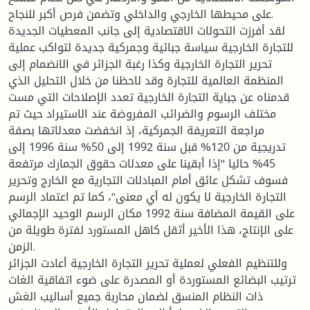
على محيطها الخارجي والداخلي وتضمن فرص أكبر للنجاح.
لقد أفرزت التحولات الاقتصادية إلى جانب المعطيات الجديدة
للتجارة الخارجية سياسة جبائية وجمركية جديدة لتواكب عملية
تحرير التجارة الخارجية وكذا رغبة الجزائر في الانضمام إلى
المنظمة العالمية للتجارة وقد لاحظنا من خلال التحليل الذي
قدمناه عن جباية التجارة الخارجية تعدد الإصلاحات التي مست
مختلف الرسوم والضرائب المفروضة عند الاستيراد حيث تم
مراجعة التعريفة الجمركية، إذ انخفضت معدلاتها بصفة
تدريجية من 120% قبل سنة 1992 إلى 50% سنة 1996 إلى
45% حاليا "إذا أبقينا على معدلات حقوق الجمارك مرتفعة
فسوف تشكل عائق أمام المبادلات التجارية مع الخارج وتحرير
التجارة الخارجية لا يكون له أي معنى"، كما تم اعتماد الرسم
على القيمة المضافة سنة 1992 مكان الرسم الوحيد الإجمالي
على الإنتاج، هذا الأخير أثقل كاهل المستورد لفترة طويلة من
الزمن.
وللتنظيم الفعلي لعملية تحرير التجارة الخارجية أعادت الجزائر
ترتيب البضائع المستوردة أو المصدرة على ضوء اتفاقية الغات
ذات النظام المنسق لضمان محاربة جميع أساليب الغش