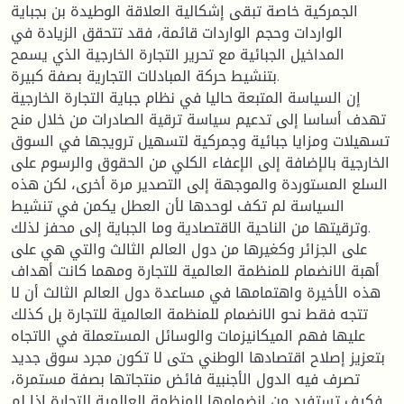
الجمركية خاصة تبقى إشكالية العلاقة الوطيدة بن بجباية
الواردات وحجم الواردات قائمة، فقد تتحقق الزيادة في
المداخيل الجبائية مع تحرير التجارة الخارجية الذي يسمح
بتنشيط حركة المبادلات التجارية بصفة كبيرة.
إن السياسة المتبعة حاليا في نظام جباية التجارة الخارجية
تهدف أساسا إلى تدعيم سياسة ترقية الصادرات من خلال منح
تسهيلات ومزايا جبائية وجمركية لتسهيل ترويجها في السوق
الخارجية بالإضافة إلى الإعفاء الكلي من الحقوق والرسوم على
السلع المستوردة والموجهة إلى التصدير مرة أخرى، لكن هذه
السياسة لم تكف لوحدها لأن العطل يكمن في تنشيط
وترقيتها من الناحية الاقتصادية وما الجباية إلى محفز لذلك.
على الجزائر وكغيرها من دول العالم الثالث والتي هي على
أهبة الانضمام للمنظمة العالمية للتجارة ومهما كانت أهداف
هذه الأخيرة واهتمامها في مساعدة دول العالم الثالث أن لا
تتجه فقط نحو الانضمام للمنظمة العالمية للتجارة بل كذلك
عليها فهم الميكانيزمات والوسائل المستعملة في الاتجاه
بتعزيز إصلاح اقتصادها الوطني حتى لا تكون مجرد سوق جديد
تصرف فيه الدول الأجنبية فائض منتجاتها بصفة مستمرة،
فكيف تستفيد من انضمامها للمنظمة العالمية للتجارة إذا لم