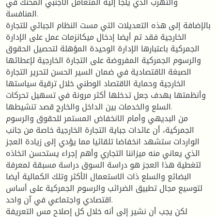
والتهرب الذي يلجأ إليه المتعامل الأجنبي المحنك في
المنافسة.
بالإضافة إلى هذه التعديلات التي مست النظام الجبائي للتجارة
الخارجية فقد تم أيضا إدخال ميكانزمات عمل على الإدارة
الجمركية باعتبارها الإدارة الوحيدة المؤهلة لتحصيل الحقوق
والرسوم الجمركية المفروضة على التجارة الخارجية لإعطائها
الصبغة الاقتصادية في ضمان السير الحسن لتحرير التجارة
الخارجية وحماية الاقتصاد الوطني خلال ترقية سياستها
وأنظمتها بهدف جعل تدخلها أكثر مرونة في تسهيل تحركات
السلع والخدمات بين الداخل والخارج قصد تنشيطها.
من البديهي وأمام الانخفاض المستمر للحقوق والرسوم
الجمركية، أن عائدات جباية التجارة الخارجية خاصة من جانب
الواردات ستشهد انخفاضا تلقائيا مما يؤدي إلى زيادة العجز
الذي يعاني منه ميزاننا التجاري وأهم إجراء يستحسن اتخاذه
لتغطية هذا العجز هو دراسة السوق دراسة مسبقة لمعرفة
البضائع والسلع ذات الاستعمال الأكثر وتلك الكمالية أيضا
لتوسيع مجال تطبيق الضرائب والرسوم الجمركية على أساس
اقتصادي واجتماعي في آن واحد.
لكن يجب أن نشير إلى أنه خلال كل إصلاح مس التعريفة