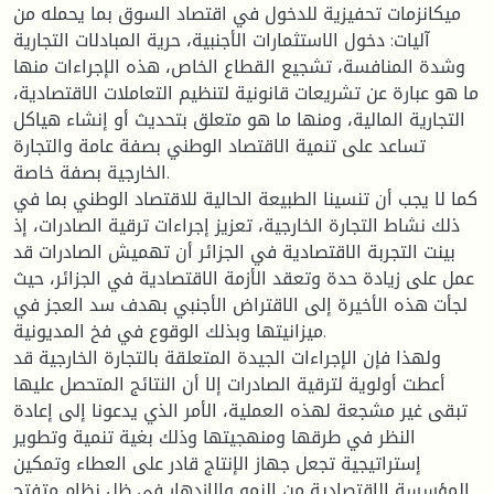
ميكانزمات تحفيزية للدخول في اقتصاد السوق بما يحمله من
آليات: دخول الاستثمارات الأجنبية، حرية المبادلات التجارية
وشدة المنافسة، تشجيع القطاع الخاص، هذه الإجراءات منها
ما هو عبارة عن تشريعات قانونية لتنظيم التعاملات الاقتصادية،
التجارية المالية، ومنها ما هو متعلق بتحديث أو إنشاء هياكل
تساعد على تنمية الاقتصاد الوطني بصفة عامة والتجارة
الخارجية بصفة خاصة.
كما لا يجب أن تنسينا الطبيعة الحالية للاقتصاد الوطني بما في
ذلك نشاط التجارة الخارجية، تعزيز إجراءات ترقية الصادرات، إذ
بينت التجربة الاقتصادية في الجزائر أن تهميش الصادرات قد
عمل على زيادة حدة وتعقد الأزمة الاقتصادية في الجزائر، حيث
لجأت هذه الأخيرة إلى الاقتراض الأجنبي بهدف سد العجز في
ميزانيتها وبذلك الوقوع في فخ المديونية.
ولهذا فإن الإجراءات الجيدة المتعلقة بالتجارة الخارجية قد
أعطت أولوية لترقية الصادرات إلا أن النتائج المتحصل عليها
تبقى غير مشجعة لهذه العملية، الأمر الذي يدعونا إلى إعادة
النظر في طرقها ومنهجيتها وذلك بغية تنمية وتطوير
إستراتيجية تجعل جهاز الإنتاج قادر على العطاء وتمكين
المؤسسة الاقتصادية من النمو والازدهار في ظل نظام متفتح