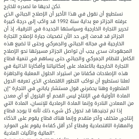
تكن لديها ما تصدره للخارج.
نستطيع أن نقول في هذا الأخير أن الإصلاح الجبائي الذي
عرفته الجزائر مع بداية سنة 1992 قد واكب إلى درجة كبيرة
تحرير التجارة الخارجية وسياستها الجديدة في الترقية، إذ أن
الجزائر قد قدمت إلى حد الآن تضحيات جبارة لإصلاح التجارة
الخارجية في مجاله الجبائي والجمركي وحتى لا تضيع هذه
المجهودات سدى يجب أن تواصل الجزائر مسيرتها نحو الإصلاح
الكامل للنظام الجمركي والجبائي حتى يساهم في تنمية قطاع
التجارة الخارجية بالاعتماد على إمكانياتنا وأفكارنا الذاتية في
هذه الإصلاحات فكفانا من استيراد الحلول المعلبة والجاهزة
لعلنا نستطيع أن نواكب التطور الاقتصادي الذي تعرفه الدول
المتطورة وهنا يحضرني قول مستشار ياباني في التجارة "إن
المادة الأولية في الإنتاج ليس الفحم أو البترول أو أي معدن
من المعادن النادرة وإنما المادة الرمادية للإنسان، المادة التي
إذا تم تجنيدها قد تحول كل شيء ذلك لأنه لا يوجد قطاع
إنتاجي متخلف وآخر متقدم وإنما هناك قطاع يقوم على الذكاء
والمهارة الاقتصادية وقطاع آخر أقل كفاءة يقوم على الموارد
المالية والآليات المادية".