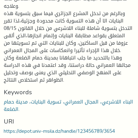
وعلاجه.
وبالرغم من تدخل المشرع الجزائري فيما سبق بتسوية هذه
البنايات الا أن هذه التسوية كانت محدودة وجزئية،لذا تقرر
التدخل بتسوية شاملة للبناء اللاشرعي من خلال القانون 08/15
المتعلق بقواعد مطابقة البنايات وإتمام انجازها،الذي ألقى
عزوفا من قبل الساكنين، وكان للبنايات التي تم تسويتها من
خلال هذا الإجراء تأثيرا وانعكاسات على المجال العمراني.
وهذا بالتحديد ما جلب انتباهانا بمدينة حمام الضلعة وكان
مجالها العمراني حالة دراستنا، وقد اعتمدنا في هذه الدراسة
على المنهج الوصفي التحليلي الذي يعنى بوصف وتحليل
الظواهر ثم استخلاص النتائج.
Keywords
البناء اللاشرعي، المجال العمراني، تسوية البنايات، مدينة حمام
الضلعة.
URI
https://depot.univ-msila.dz/handle/123456789/3654