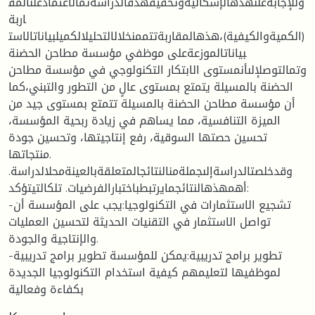
وللإجابةعلىهذهالإشكاليةوتحقيقهدفالدراسةتمالاعتمادعلىالمق
اربة
(الكميةوالكيفية)،هذهالمقاربةتتممنخلالالتحليلالكميلبياناتالاست
بياناتالموزعةعلى موظفي مؤسسة مطاحن الحضنة
وتمالتوصلإلىأنمستوى الابتكار التكنولوجي في مؤسسة مطاحن
الحضنة بالمسيلة يتمتع بمستوى عالٍ من التطور والتبني،كما
أن مؤسسة مطاحن الحضنة بالمسيلة تتمتع بمستوى جيد من
الميزة التنافسية، مما يساهم في زيادة ربحية المؤسسة،
تحسين حصتها السوقية، رفع إنتاجيتها، وتحسين جودة
منتجاتها.
وقدخلصتالدراسةإلىجملةمنالنتائجالمتعلقةبالعينةمحلالدراسة.
أهمهذهالنتائجمايرتبطباختبارالفرضيات. تلكالتيتؤكد:
-تشجيع الاستثمارات في التكنولوجيا:يجب على المؤسسة أن
تواصل الاستثمار في التقنيات الحديثة لتحسين العمليات
والإنتاجية والجودة.
-تطوير برامج تدريبية:يمكن للمؤسسة تطوير برامج تدريبية
لموظفيها لتعليمهم كيفية استخدام التكنولوجيا الجديدة
بكفاءة وفعالية