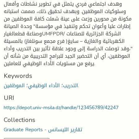
وهدف اجتماعي فردي يتمثل في تطوير نشاطات وأفعال
وسلوكيات الموظفين. وبهدف تحقيق ذلك، صممت استبانه
مكونة من محورين وزعت على عينة شملت كافة الموظفين من
إطارات عليا وأعوان تحكم وتنفيذ في مؤسسة" وحدة الصيانة
وصناعة قطعالغيارUMFPDR/ الشركة الجزائرية للصناعات
الكهربائية والغازية – سايغ( فرع مجمع سونلغاز) بالمسيلة
"،وقد توصلت الدراسة إلى وجود علاقة تأثير بين التدريب وأداء
الموظفين، أي أن التحضير الجيد للبرامج التدريبية من شأنه أن
يرفع من مستويات الأداء الوظيفي للعاملين.
Keywords
التدريب؛ الأداء الوظيفي؛ الموظفين.
URI
https://depot.univ-msila.dz/handle/123456789/42247
Collections
Graduate Reports - تقارير الليسانس