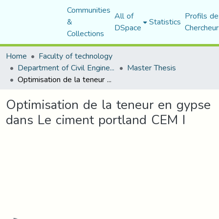
Communities
All of
Profils de
&
Statistics
DSpace
Chercheur
Collections
Home
Faculty of technology
Department of Civil Engineering
Master Thesis
Optimisation de la teneur en gypse dans Le ciment portland CEM I
Optimisation de la teneur en gypse
dans Le ciment portland CEM I
Loading...