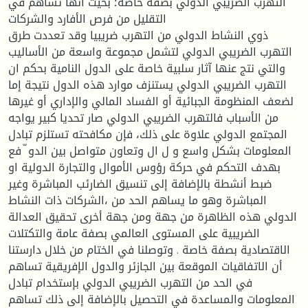
التهرب الضريبي الدولي بصفة خاصة؛ بحيث انها تساهم في
التقليل من فرص الأفارد والشركات
ذوي النشاط الدولي من التهرب ضريبيا وقد تعددت طرق
التهرب الضريبي الدولي لتشمل مجموعة واسعة من الأساليب
والتي نتج عنها آثار سلبية خاصة على الدول النامية بحكم ان
التهرب الضريبي الدولي يستنزف موارد هذه الدول نتيجة إما
لضعف المنظومة الجبائية أو الفساد المالي والإداري أو غيرها
من الأسباب فالتهرب الضريبي الدولي صار تحديا كبير يواجه
المجتمع الدولي علاوة على ذلك، فإن مكافحته تستلزم تبادل
المعلومات بشكل واسع و ل ال وتعاون متواصل بين الدو ّ فع
بهدف التحكم في حركة رؤوس الأموال والتجارة الدولية او
ضبط أنشطة بالإضافة إلى تنسيق الضارئب المباشرة وغير
المباشرة وهو ما يساهم الحد من ،الشركات ذات النشاط
الدولي هذه الظاهرة من جهة ومن جهة أخرى تحقيق العدالة
الضريبية على المستوى العالمي بصفة عامة والتكتلات
الاقتصادية بصفة خاصة . وتوصلنا في الختام من خلال دارستنا
أن الاتفاقيات الموقعة بين الجازئر والدول الإفريقية تساهم
في الحد من التهرب الضريبي الدولي بإستخدام تبادل
المعلومات والمساعدة في التحصيل بالإضافة إلى ذلك تساهم