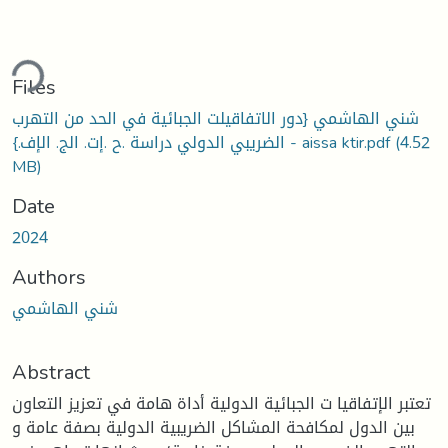
ding...
Files
شني الهاشمي {دور الاتفاقيلت الجبائية في الحد من التهرب
(4.52
الضريبي الدولي دراسة .ح .إت. الج. الإف.} - aissa ktir.pdf
MB)
Date
2024
Authors
شني الهاشمي
Abstract
تعتبر الإتفاقيا ت الجبائية الدولية أداة هامة في تعزيز التعاون
بين الدول لمكافحة المشاكل الضريبية الدولية بصفة عامة و