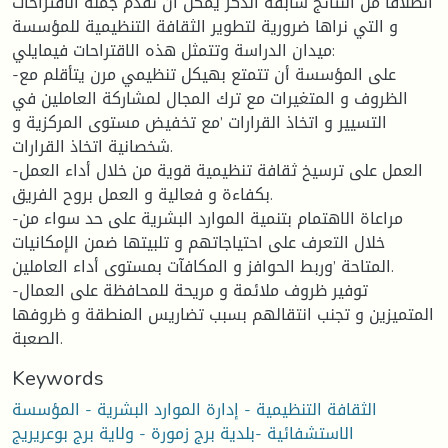
انطلاقا من النتائج سابقة الذكر يمكن أن نقدم جملة الاقتراحات
و التي نراها ضرورية لتطوير الثقافة التنظيمية للمؤسسة
ميدان الدراسة وتتمثل هذه الاقتراحات فيمايلي:
-على المؤسسة أن تتمتع بهيكل تنظيمي مرن يتأقلم مع
الظروف و المتغيرات مع ترك المجال لمشاركة العاملين في
التسيير و اتخاذ القرارات ’مع تخفيض مستوى المركزية و
شخصانية اتخاذ القرارات.
-العمل على ترسيخ ثقافة تنظيمية قوية من خلال أداء العمل
بكفاءة و فعالية و العمل بروح الفريق.
-مراعاة الاهتمام بتنمية الموارد البشرية على حد سواء من
خلال التعرف على احتياجاتهم و تلبيتها ضمن الإمكانيات
المتاحة ’وربط الحوافز و المكافآت بمستوى أداء العاملين.
-توفير ظروف ملائمة و مريحة للمحافظة على العمال
المتميزين و تجنب انتقالهم بسبب تضاريس المنطقة و ظروفها
الصعبة.
Keywords
الثقافة التنظيمية - إدارة الموارد البشرية - المؤسسة
الاستشفائية -بلدية برج زمورة - ولاية برج بوعريريج