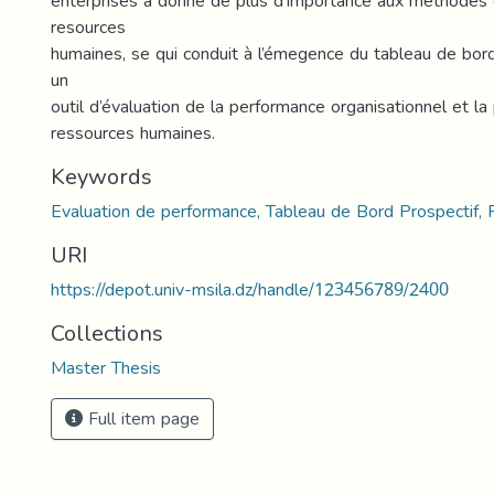
enterprises à donné de plus d’importance aux méthodes 
resources
humaines, se qui conduit à l’émegence du tableau de bo
un
outil d’évaluation de la performance organisationnel et l
ressources humaines.
Keywords
Evaluation de performance, Tableau de Bord Prospectif,
URI
https://depot.univ-msila.dz/handle/123456789/2400
Collections
Master Thesis
Full item page