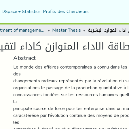
f DSpace
Statistics
Profils des Chercheurs
Department of management sciences
Master Thesis
اقة الاداء المتوازن كاداء لتقي
Abstract
Le monde des affaires contemporaines a connu dans les 
des
changements radicaux représentés par la révolution du s
organisations le passage de la production quantitative à 
connaissances fondées sur les ressources humaines quel
la
principale source de force pour les enterprise dans un ma
caracatérésé par l’évolution continue des moyens de pro
les