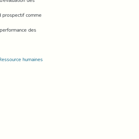
d’evaluation des
rd prospectif comme
a performance des
 Ressource humaines