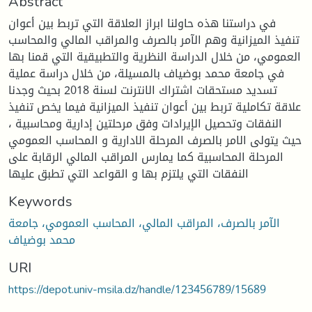
Abstract
في دراستنا هذه حاولنا ابراز العلاقة التي تربط بين أعوان
تنفيذ الميزانية وهم الآمر بالصرف والمراقب المالي والمحاسب
العمومي، من خلال الدراسة النظرية والتطبيقية التي قمنا بها
في جامعة محمد بوضياف بالمسيلة، من خلال دراسة عملية
تسديد مستحقات اشتراك الانترنت لسنة 2018 بحيث وجدنا
علاقة تكاملية تربط بين أعوان تنفيذ الميزانية فيما يخص تنفيذ
النفقات وتحصيل الإيرادات وفق مرحلتين إدارية ومحاسبية ،
حيث يتولى الامر بالصرف المرحلة الادارية و المحاسب العمومي
المرحلة المحاسبية كما يمارس المراقب المالي الرقابة على
النفقات التي يلتزم بها و القواعد التي تطبق عليها
Keywords
الآمر بالصرف، المراقب المالي، المحاسب العمومي، جامعة
محمد بوضياف
URI
https://depot.univ-msila.dz/handle/123456789/15689