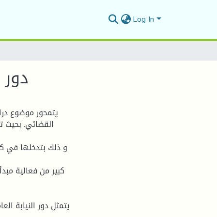
Log In
دور 
يتمحور موضوع دراس
القضائي. بحيث ت
و ذلك بتدخلها في كل
كبير من فعالية مبدأ
يتمثل دور النيابة الع